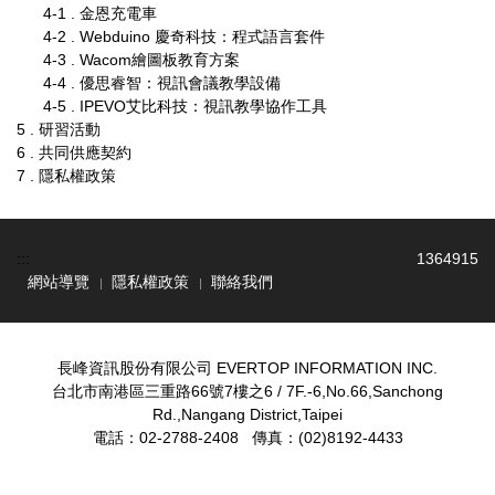
4-1 . 金恩充電車
4-2 . Webduino 慶奇科技：程式語言套件
4-3 . Wacom繪圖板教育方案
4-4 . 優思睿智：視訊會議教學設備
4-5 . IPEVO艾比科技：視訊教學協作工具
5 . 研習活動
6 . 共同供應契約
7 . 隱私權政策
:::
1
3
6
4
9
1
5
網站導覽
隱私權政策
聯絡我們
長峰資訊股份有限公司 EVERTOP INFORMATION INC.
台北市南港區三重路66號7樓之6 / 7F.-6,No.66,Sanchong
Rd.,Nangang District,Taipei
電話：02-2788-2408 傳真：(02)8192-4433