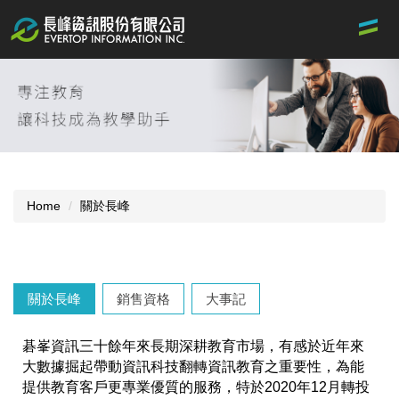
Jump
to
the
main
content
block
Home
關於長峰
關於長峰
銷售資格
大事記
碁峯資訊三十餘年來長期深耕教育市場，有感於近年來
大數據掘起帶動資訊科技翻轉資訊教育之重要性，為能
提供教育客戶更專業優質的服務，特於2020年12月轉投