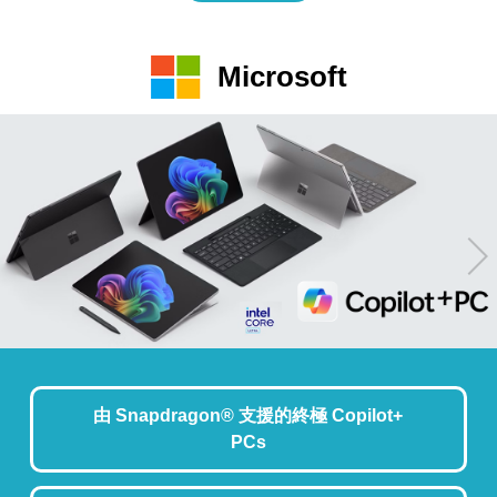
Microsoft
由 Snapdragon® 支援的終極 Copilot+
PCs