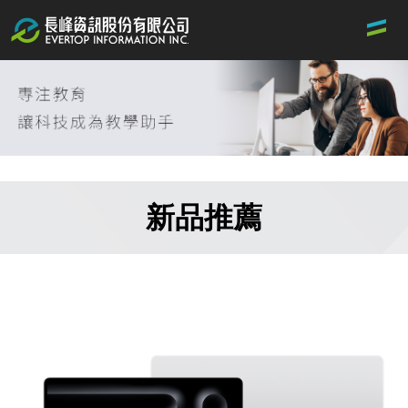
Jump
to
the
main
content
block
新品推薦