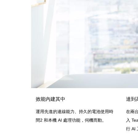
效能內建其中
達到
運用先進的連線能力、持久的電池使用時
在兩
間2 和本機 AI 處理功能，伺機而動。
入 T
行 A