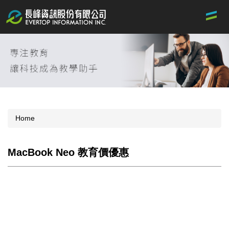
Jump
to
the
main
content
block
Home
MacBook Neo 教育價優惠