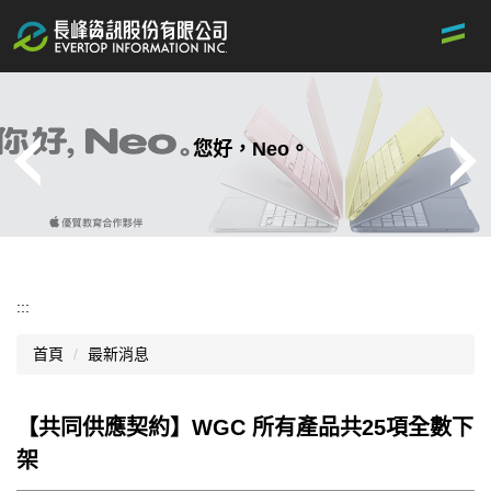
跳
到
主
要
內
容
您好，Neo。
區
:::
首頁
最新消息
【共同供應契約】WGC 所有產品共25項全數下
架