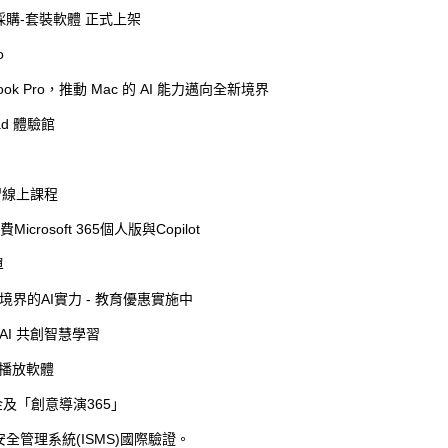
購-套裝軟體 正式上架
o
Book Pro，推動 Mac 的 AI 能力邁向全新境界
ad 體驗館
業學習線上課程
crosoft 365個人版與Copilot
單
升新境界的AI實力 - 教育優惠實施中
用 AI 共創智慧學習
影音播放軟體
金及「創意導演365」
 資訊安全管理系統(ISMS)國際驗證。