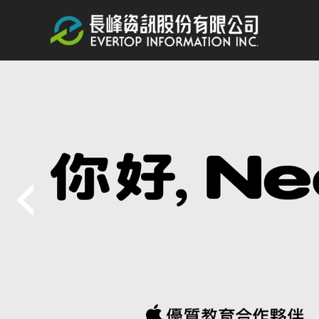
跳
到
主
要
內
容
區