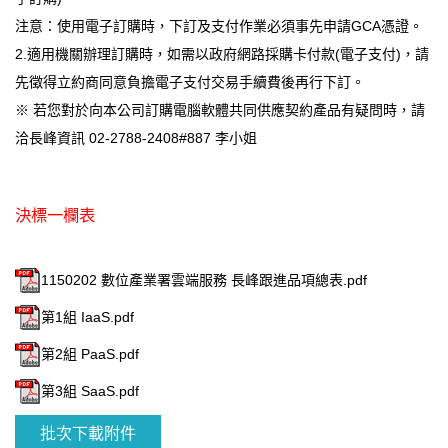
注意：使用電子訂購時，下訂及支付作業必須事先申請GCA憑證。
2.適用機關辦理訂購時，如需以政府網路採購卡付款(電子支付)，請
先徵得立約商同意負擔電子支付交易手續費後再行下訂。
※ 若您對於向本公司訂購電腦軟體共同供應契約產品有疑問時，請
洽長峰資訊 02-2788-2408#887 李小姐
決標一欄表
1150202 數位產業署雲端服務 長峰跟進品項總表.pdf
第1組 IaaS.pdf
第2組 PaaS.pdf
第3組 SaaS.pdf
批次下載附件