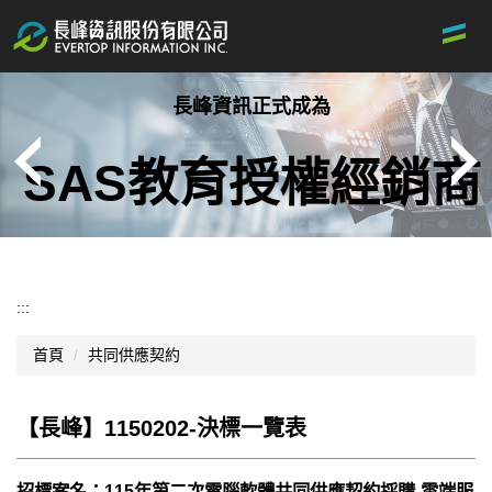
跳
到
主
要
長峰資訊正式成為
內
容
區
SAS教育授權經銷商
:::
首頁
共同供應契約
【長峰】1150202-決標一覽表
招標案名：115年第二次電腦軟體共同供應契約採購-雲端服